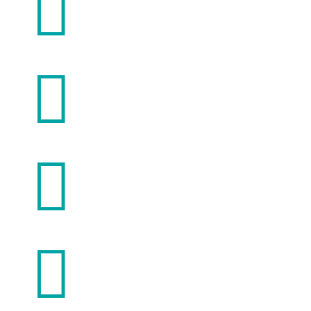



