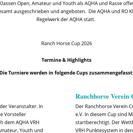
 Klassen Open, Amateur und Youth als AQHA und Rasse offe
 Gesamt ausgeschrieben und angeboten. Die AQHA und RO Kl
Regelwerk der AQHA statt.
Ranch Horse Cup 2026
Termine & Highlights
Die Turniere werden in folgende Cups zusammengefasst
Ranchhorse Verein
er Veranstalter. In
Der Ranchhorse Verein C
e Vorsteller
e.V. In diesem Cup sind M
nach dem AQHA VRH
startberechtigt. Der Wet
Amateur, Youth und
VRH Punktesystem in den