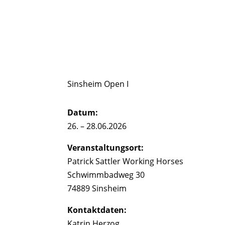
Sinsheim Open I
Datum:
26. – 28.06.2026
Veranstaltungsort:
Patrick Sattler Working Horses
Schwimmbadweg 30
74889 Sinsheim
Kontaktdaten:
Katrin Herzog