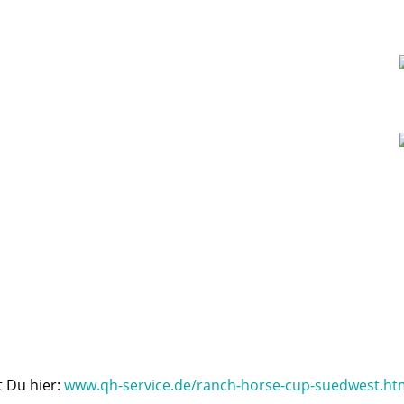
t Du hier:
www.qh-service.de/ranch-horse-cup-suedwest.ht