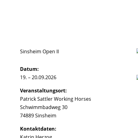
Sinsheim Open II
Datum:
19. – 20.09.2026
Veranstaltungsort:
Patrick Sattler Working Horses
Schwimmbadweg 30
74889 Sinsheim
Kontaktdaten:
Katrin Herzog